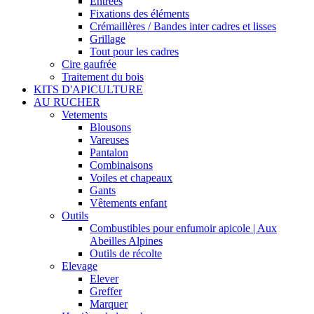
Entrées
Fixations des éléments
Crémaillères / Bandes inter cadres et lisses
Grillage
Tout pour les cadres
Cire gaufrée
Traitement du bois
KITS D'APICULTURE
AU RUCHER
Vetements
Blousons
Vareuses
Pantalon
Combinaisons
Voiles et chapeaux
Gants
Vêtements enfant
Outils
Combustibles pour enfumoir apicole | Aux
Abeilles Alpines
Outils de récolte
Elevage
Elever
Greffer
Marquer