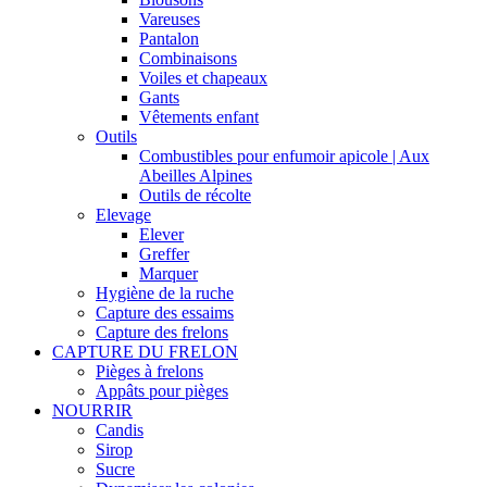
Vareuses
Pantalon
Combinaisons
Voiles et chapeaux
Gants
Vêtements enfant
Outils
Combustibles pour enfumoir apicole | Aux
Abeilles Alpines
Outils de récolte
Elevage
Elever
Greffer
Marquer
Hygiène de la ruche
Capture des essaims
Capture des frelons
CAPTURE DU FRELON
Pièges à frelons
Appâts pour pièges
NOURRIR
Candis
Sirop
Sucre