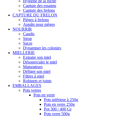
Hygiène de la ruche
Capture des essaims
Capture des frelons
CAPTURE DU FRELON
Pièges à frelons
Appâts pour pièges
NOURRIR
Candis
Sirop
Sucre
Dynamiser les colonies
MIELLERIE
Extraire son miel
Désoperculer le miel
Maturateurs
Défiger son miel
Filtres à miel
Robinets et joints
EMBALLAGES
Pots verres
Pots en verre
Pots inférieur à 250g
Pots en verre 250g
Pot 300 / 400 Gr
Pots verre 500g