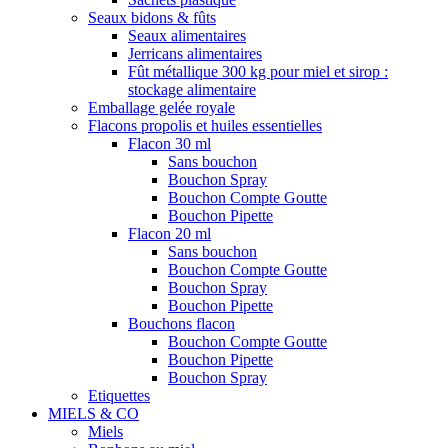
Seaux bidons & fûts
Seaux alimentaires
Jerricans alimentaires
Fût métallique 300 kg pour miel et sirop :
stockage alimentaire
Emballage gelée royale
Flacons propolis et huiles essentielles
Flacon 30 ml
Sans bouchon
Bouchon Spray
Bouchon Compte Goutte
Bouchon Pipette
Flacon 20 ml
Sans bouchon
Bouchon Compte Goutte
Bouchon Spray
Bouchon Pipette
Bouchons flacon
Bouchon Compte Goutte
Bouchon Pipette
Bouchon Spray
Etiquettes
MIELS & CO
Miels