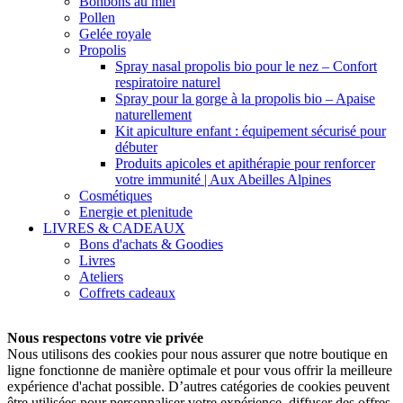
Bonbons au miel
Pollen
Gelée royale
Propolis
Spray nasal propolis bio pour le nez – Confort
respiratoire naturel
Spray pour la gorge à la propolis bio – Apaise
naturellement
Kit apiculture enfant : équipement sécurisé pour
débuter
Produits apicoles et apithérapie pour renforcer
votre immunité | Aux Abeilles Alpines
Cosmétiques
Energie et plenitude
LIVRES & CADEAUX
Bons d'achats & Goodies
Livres
Ateliers
Coffrets cadeaux
Nous respectons votre vie privée
Nous utilisons des cookies pour nous assurer que notre boutique en
ligne fonctionne de manière optimale et pour vous offrir la meilleure
expérience d'achat possible.
D’autres catégories de cookies peuvent
être utilisées pour personnaliser votre expérience, diffuser des offres