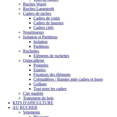
Ruches Warré
Ruches Langstroth
Cadres de ruches
Cadres de corps
Cadres de hausses
Cadres cirés
Nourrisseurs
Isolation et Partitions
Isolation
Partitions
Ruchettes
Eléments de ruchettes
Quincaillerie
Poignées
Entrées
Fixations des éléments
Crémaillères / Bandes inter cadres et lisses
Grillage
Tout pour les cadres
Cire gaufrée
Traitement du bois
KITS D'APICULTURE
AU RUCHER
Vetements
Blousons