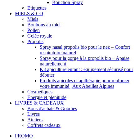
Bouchon Spray
Etiquettes
MIELS & CO
Miels
Bonbons au miel
Pollen
Gelée royale
Propolis
Spray nasal propolis bio pour le nez – Confort
respiratoire naturel
Spray pour la gorge à la propolis bio – Apaise
naturellement
Kit apiculture enfant : équipement sécurisé pour
débuter
Produits apicoles et apithérapie pour renforcer
votre immunité | Aux Abeilles Alpines
Cosmétiques
Energie et plenitude
LIVRES & CADEAUX
Bons d'achats & Goodies
Livres
Ateliers
Coffrets cadeaux
PROMO