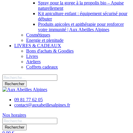
Spray pour la gorge à la propolis bio – Apaise
naturellement
Kit apiculture enfant : équipement sécurisé pour
débuter
Produits apicoles et apithérapie pour renforcer
votre immunité | Aux Abeilles Alpines
Cosmétiques
Energie et plenitude
LIVRES & CADEAUX
Bons d'achats & Goodies
Livres
Ateliers
Coffrets cadeaux
Rechercher
09 81 77 62 05
contact@auxabeillesalpines.fr
Nos horaires
Rechercher
0,00 €