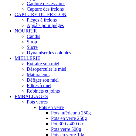
Capture des essaims
Capture des frelons
CAPTURE DU FRELON
Pièges à frelons
Appâts pour pièges
NOURRIR
Candis
Sirop
Sucre
Dynamiser les colonies
MIELLERIE
Extraire son miel
Désoperculer le miel
Maturateurs
Défiger son miel
Filtres à miel
Robinets et joints
EMBALLAGES
Pots verres
Pots en verre
Pots inférieur à 250g
Pots en verre 250g
Pot 300 / 400 Gr
Pots verre 500g
Pots en verre 1 kg