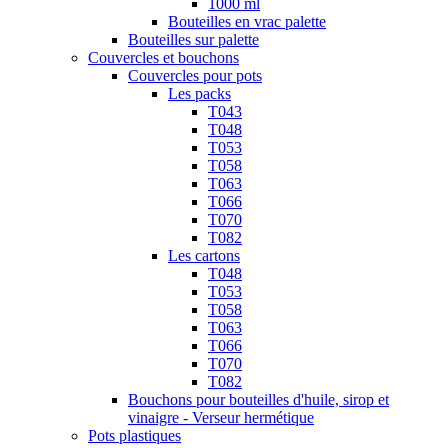
1000 ml
Bouteilles en vrac palette
Bouteilles sur palette
Couvercles et bouchons
Couvercles pour pots
Les packs
T043
T048
T053
T058
T063
T066
T070
T082
Les cartons
T048
T053
T058
T063
T066
T070
T082
Bouchons pour bouteilles d'huile, sirop et
vinaigre - Verseur hermétique
Pots plastiques