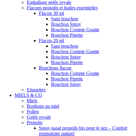
Emballage gelée royale
Flacons propolis et huiles essentielles
Flacon 30 ml
Sans bouchon
Bouchon Spray
Bouchon Compte Goutte
Bouchon Pipette
Flacon 20 ml
Sans bouchon
Bouchon Compte Goutte
Bouchon Spray
Bouchon Pipette
Bouchons flacon
Bouchon Compte Goutte
Bouchon Pipette
Bouchon Spray
Etiquettes
MIELS & CO
Miels
Bonbons au miel
Pollen
Gelée royale
Propolis
Spray nasal propolis bio pour le nez – Confort
respiratoire naturel