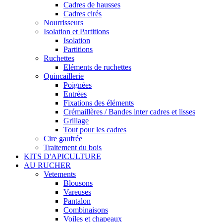
Cadres de hausses
Cadres cirés
Nourrisseurs
Isolation et Partitions
Isolation
Partitions
Ruchettes
Eléments de ruchettes
Quincaillerie
Poignées
Entrées
Fixations des éléments
Crémaillères / Bandes inter cadres et lisses
Grillage
Tout pour les cadres
Cire gaufrée
Traitement du bois
KITS D'APICULTURE
AU RUCHER
Vetements
Blousons
Vareuses
Pantalon
Combinaisons
Voiles et chapeaux