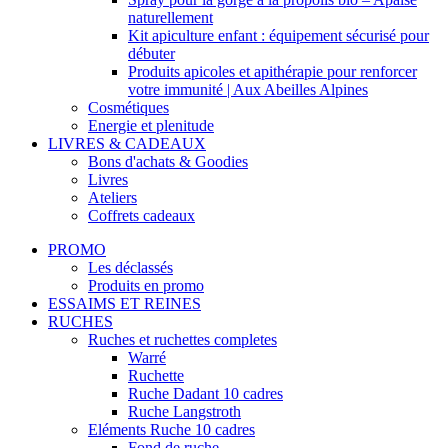
naturellement
Kit apiculture enfant : équipement sécurisé pour
débuter
Produits apicoles et apithérapie pour renforcer
votre immunité | Aux Abeilles Alpines
Cosmétiques
Energie et plenitude
LIVRES & CADEAUX
Bons d'achats & Goodies
Livres
Ateliers
Coffrets cadeaux
PROMO
Les déclassés
Produits en promo
ESSAIMS ET REINES
RUCHES
Ruches et ruchettes completes
Warré
Ruchette
Ruche Dadant 10 cadres
Ruche Langstroth
Eléments Ruche 10 cadres
Fond de ruche