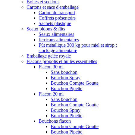
Boites et sections
Cartons et sacs d'emballage
Carton de transport
Coffrets présentoirs
Sachets plastique
Seaux bidons & fûts
Seaux alimentaires
Jerricans alimentaires
Fût métallique 300 kg pour miel et sirop :
stockage alimentaire
Emballage gelée royale
Flacons propolis et huiles essentielles
Flacon 30 ml
Sans bouchon
Bouchon Spray
Bouchon Compte Goutte
Bouchon Pipette
Flacon 20 ml
Sans bouchon
Bouchon Compte Goutte
Bouchon Spray
Bouchon Pipette
Bouchons flacon
Bouchon Compte Goutte
Bouchon Pipette