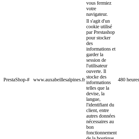
vous fermiez
votre
navigateur.
Il s'agit d'un
cookie utilisé
par Prestashop
pour stocker
des
informations et
garder la
session de
l'utilisateur
ouverte. Il
stocke des
PrestaShop-#
www.auxabeillesalpines.fr
480 heure
informations
telles que la
devise, la
langue,
l'identifiant du
client, entre
autres données
nécessaires au
bon
fonctionnement
de la boutique.