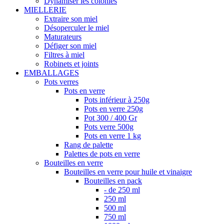
Dynamiser les colonies
MIELLERIE
Extraire son miel
Désoperculer le miel
Maturateurs
Défiger son miel
Filtres à miel
Robinets et joints
EMBALLAGES
Pots verres
Pots en verre
Pots inférieur à 250g
Pots en verre 250g
Pot 300 / 400 Gr
Pots verre 500g
Pots en verre 1 kg
Rang de palette
Palettes de pots en verre
Bouteilles en verre
Bouteilles en verre pour huile et vinaigre
Bouteilles en pack
- de 250 ml
250 ml
500 ml
750 ml