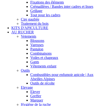
Fixations des éléments
Crémaillères / Bandes inter cadres et lisses
Grillage
Tout pour les cadres
Cire gaufrée
Traitement du bois
KITS D'APICULTURE
AU RUCHER
Vetements
Blousons
Vareuses
Pantalon
Combinaisons
Voiles et chapeaux
Gants
Vêtements enfant
Outils
Combustibles pour enfumoir apicole | Aux
Abeilles Alpines
Outils de récolte
Elevage
Elever
Greffer
Marquer
Hygiène de la ruche