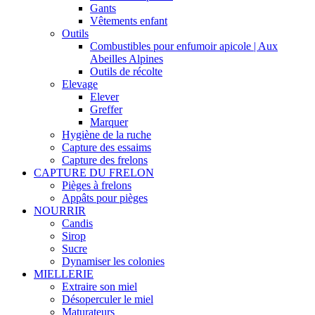
Gants
Vêtements enfant
Outils
Combustibles pour enfumoir apicole | Aux
Abeilles Alpines
Outils de récolte
Elevage
Elever
Greffer
Marquer
Hygiène de la ruche
Capture des essaims
Capture des frelons
CAPTURE DU FRELON
Pièges à frelons
Appâts pour pièges
NOURRIR
Candis
Sirop
Sucre
Dynamiser les colonies
MIELLERIE
Extraire son miel
Désoperculer le miel
Maturateurs