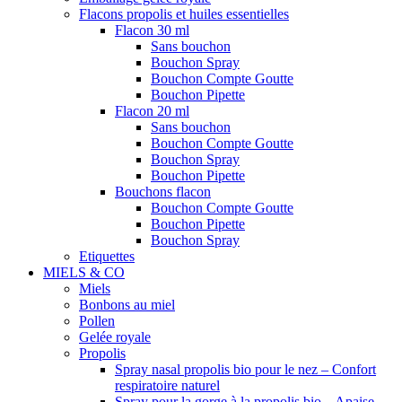
Flacons propolis et huiles essentielles
Flacon 30 ml
Sans bouchon
Bouchon Spray
Bouchon Compte Goutte
Bouchon Pipette
Flacon 20 ml
Sans bouchon
Bouchon Compte Goutte
Bouchon Spray
Bouchon Pipette
Bouchons flacon
Bouchon Compte Goutte
Bouchon Pipette
Bouchon Spray
Etiquettes
MIELS & CO
Miels
Bonbons au miel
Pollen
Gelée royale
Propolis
Spray nasal propolis bio pour le nez – Confort
respiratoire naturel
Spray pour la gorge à la propolis bio – Apaise