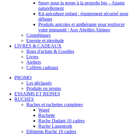
Spray pour la gorge à la propolis bio – Apaise
naturellement
Kit apiculture enfant : équipement sécurisé pour
débuter
Produits apicoles et apithérapie pour renforcer
votre immunité | Aux Abeilles Alpines
Cosmétiques
Energie et plenitude
LIVRES & CADEAUX
Bons d'achats & Goodies
Livres
Ateliers
Coffrets cadeaux
PROMO
Les déclassés
Produits en promo
ESSAIMS ET REINES
RUCHES
Ruches et ruchettes completes
Warré
Ruchette
Ruche Dadant 10 cadres
Ruche Langstroth
Eléments Ruche 10 cadres