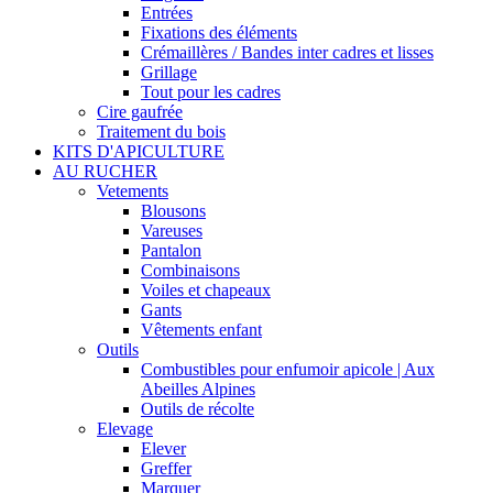
Entrées
Fixations des éléments
Crémaillères / Bandes inter cadres et lisses
Grillage
Tout pour les cadres
Cire gaufrée
Traitement du bois
KITS D'APICULTURE
AU RUCHER
Vetements
Blousons
Vareuses
Pantalon
Combinaisons
Voiles et chapeaux
Gants
Vêtements enfant
Outils
Combustibles pour enfumoir apicole | Aux
Abeilles Alpines
Outils de récolte
Elevage
Elever
Greffer
Marquer