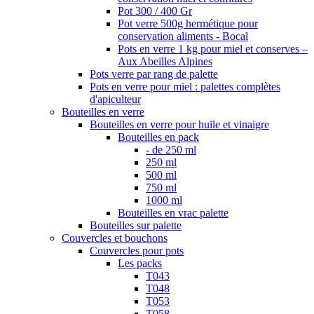
Pot 300 / 400 Gr
Pot verre 500g hermétique pour
conservation aliments - Bocal
Pots en verre 1 kg pour miel et conserves –
Aux Abeilles Alpines
Pots verre par rang de palette
Pots en verre pour miel : palettes complètes
d'apiculteur
Bouteilles en verre
Bouteilles en verre pour huile et vinaigre
Bouteilles en pack
- de 250 ml
250 ml
500 ml
750 ml
1000 ml
Bouteilles en vrac palette
Bouteilles sur palette
Couvercles et bouchons
Couvercles pour pots
Les packs
T043
T048
T053
T058