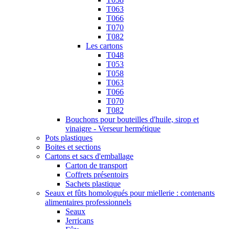
T063
T066
T070
T082
Les cartons
T048
T053
T058
T063
T066
T070
T082
Bouchons pour bouteilles d'huile, sirop et
vinaigre - Verseur hermétique
Pots plastiques
Boites et sections
Cartons et sacs d'emballage
Carton de transport
Coffrets présentoirs
Sachets plastique
Seaux et fûts homologués pour miellerie : contenants
alimentaires professionnels
Seaux
Jerricans