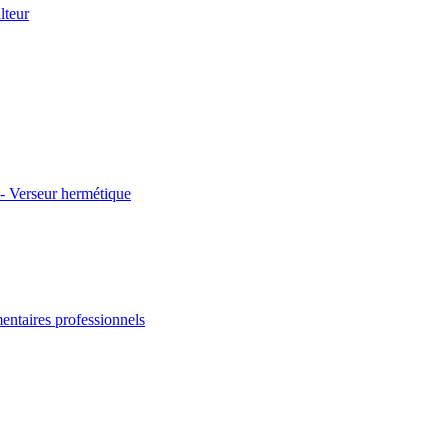
lteur
 - Verseur hermétique
entaires professionnels