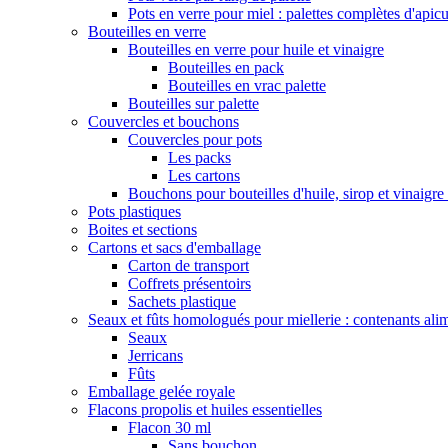
Pots en verre pour miel : palettes complètes d'apicu
Bouteilles en verre
Bouteilles en verre pour huile et vinaigre
Bouteilles en pack
Bouteilles en vrac palette
Bouteilles sur palette
Couvercles et bouchons
Couvercles pour pots
Les packs
Les cartons
Bouchons pour bouteilles d'huile, sirop et vinaigre
Pots plastiques
Boites et sections
Cartons et sacs d'emballage
Carton de transport
Coffrets présentoirs
Sachets plastique
Seaux et fûts homologués pour miellerie : contenants alim
Seaux
Jerricans
Fûts
Emballage gelée royale
Flacons propolis et huiles essentielles
Flacon 30 ml
Sans bouchon