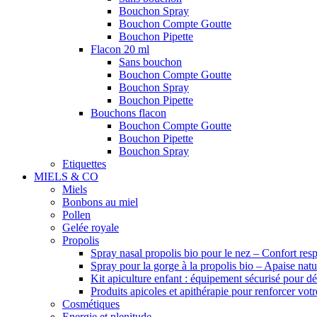
Bouchon Spray
Bouchon Compte Goutte
Bouchon Pipette
Flacon 20 ml
Sans bouchon
Bouchon Compte Goutte
Bouchon Spray
Bouchon Pipette
Bouchons flacon
Bouchon Compte Goutte
Bouchon Pipette
Bouchon Spray
Etiquettes
MIELS & CO
Miels
Bonbons au miel
Pollen
Gelée royale
Propolis
Spray nasal propolis bio pour le nez – Confort respi
Spray pour la gorge à la propolis bio – Apaise nat
Kit apiculture enfant : équipement sécurisé pour d
Produits apicoles et apithérapie pour renforcer vot
Cosmétiques
Energie et plenitude