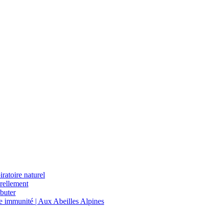
ratoire naturel
urellement
ébuter
re immunité | Aux Abeilles Alpines