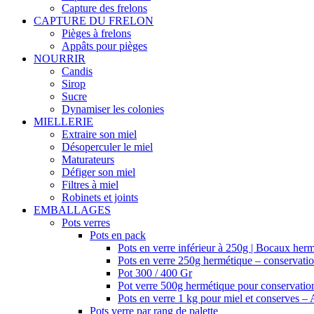
Capture des frelons
CAPTURE DU FRELON
Pièges à frelons
Appâts pour pièges
NOURRIR
Candis
Sirop
Sucre
Dynamiser les colonies
MIELLERIE
Extraire son miel
Désoperculer le miel
Maturateurs
Défiger son miel
Filtres à miel
Robinets et joints
EMBALLAGES
Pots verres
Pots en pack
Pots en verre inférieur à 250g | Bocaux herm
Pots en verre 250g hermétique – conservation
Pot 300 / 400 Gr
Pot verre 500g hermétique pour conservation
Pots en verre 1 kg pour miel et conserves –
Pots verre par rang de palette