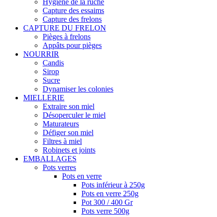
Hygiène de la ruche
Capture des essaims
Capture des frelons
CAPTURE DU FRELON
Pièges à frelons
Appâts pour pièges
NOURRIR
Candis
Sirop
Sucre
Dynamiser les colonies
MIELLERIE
Extraire son miel
Désoperculer le miel
Maturateurs
Défiger son miel
Filtres à miel
Robinets et joints
EMBALLAGES
Pots verres
Pots en verre
Pots inférieur à 250g
Pots en verre 250g
Pot 300 / 400 Gr
Pots verre 500g