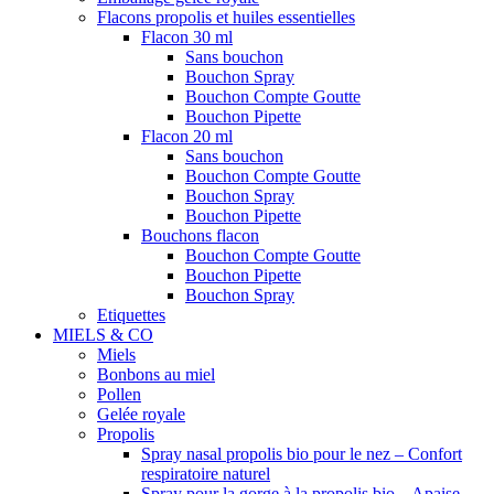
Flacons propolis et huiles essentielles
Flacon 30 ml
Sans bouchon
Bouchon Spray
Bouchon Compte Goutte
Bouchon Pipette
Flacon 20 ml
Sans bouchon
Bouchon Compte Goutte
Bouchon Spray
Bouchon Pipette
Bouchons flacon
Bouchon Compte Goutte
Bouchon Pipette
Bouchon Spray
Etiquettes
MIELS & CO
Miels
Bonbons au miel
Pollen
Gelée royale
Propolis
Spray nasal propolis bio pour le nez – Confort
respiratoire naturel
Spray pour la gorge à la propolis bio – Apaise