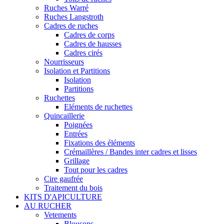
Ruches Warré
Ruches Langstroth
Cadres de ruches
Cadres de corps
Cadres de hausses
Cadres cirés
Nourrisseurs
Isolation et Partitions
Isolation
Partitions
Ruchettes
Eléments de ruchettes
Quincaillerie
Poignées
Entrées
Fixations des éléments
Crémaillères / Bandes inter cadres et lisses
Grillage
Tout pour les cadres
Cire gaufrée
Traitement du bois
KITS D'APICULTURE
AU RUCHER
Vetements
Blousons