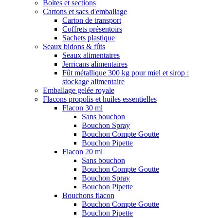
Boites et sections
Cartons et sacs d'emballage
Carton de transport
Coffrets présentoirs
Sachets plastique
Seaux bidons & fûts
Seaux alimentaires
Jerricans alimentaires
Fût métallique 300 kg pour miel et sirop :
stockage alimentaire
Emballage gelée royale
Flacons propolis et huiles essentielles
Flacon 30 ml
Sans bouchon
Bouchon Spray
Bouchon Compte Goutte
Bouchon Pipette
Flacon 20 ml
Sans bouchon
Bouchon Compte Goutte
Bouchon Spray
Bouchon Pipette
Bouchons flacon
Bouchon Compte Goutte
Bouchon Pipette