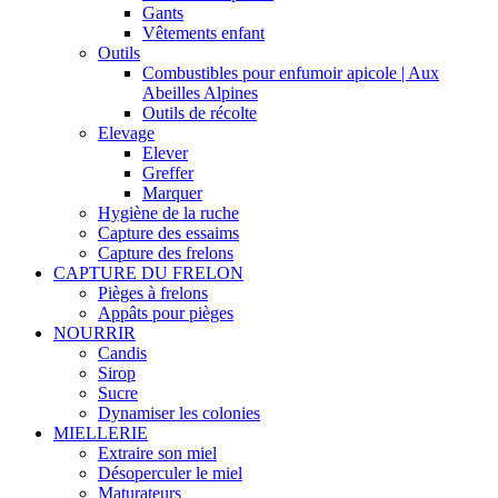
Gants
Vêtements enfant
Outils
Combustibles pour enfumoir apicole | Aux
Abeilles Alpines
Outils de récolte
Elevage
Elever
Greffer
Marquer
Hygiène de la ruche
Capture des essaims
Capture des frelons
CAPTURE DU FRELON
Pièges à frelons
Appâts pour pièges
NOURRIR
Candis
Sirop
Sucre
Dynamiser les colonies
MIELLERIE
Extraire son miel
Désoperculer le miel
Maturateurs