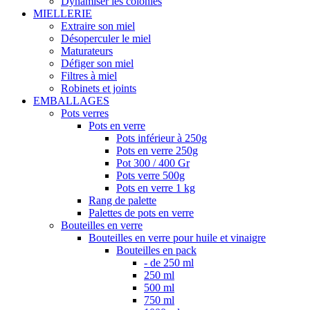
Dynamiser les colonies
MIELLERIE
Extraire son miel
Désoperculer le miel
Maturateurs
Défiger son miel
Filtres à miel
Robinets et joints
EMBALLAGES
Pots verres
Pots en verre
Pots inférieur à 250g
Pots en verre 250g
Pot 300 / 400 Gr
Pots verre 500g
Pots en verre 1 kg
Rang de palette
Palettes de pots en verre
Bouteilles en verre
Bouteilles en verre pour huile et vinaigre
Bouteilles en pack
- de 250 ml
250 ml
500 ml
750 ml