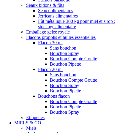
Seaux bidons & fûts
Seaux alimentaires
Jerricans alimentaires
Fût métallique 300 kg pour miel et sirop :
stockage alimentaire
Emballage gelée royale
Flacons propolis et huiles essentielles
Flacon 30 ml
Sans bouchon
Bouchon Spray
Bouchon Compte Goutte
Bouchon Pipette
Flacon 20 ml
Sans bouchon
Bouchon Compte Goutte
Bouchon Spray
Bouchon Pipette
Bouchons flacon
Bouchon Compte Goutte
Bouchon Pipette
Bouchon Spray
Etiquettes
MIELS & CO
Miels