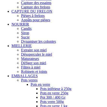
Capture des essaims
Capture des frelons
CAPTURE DU FRELON
Pièges à frelons
Appâts pour pièges
NOURRIR
Candis
Sirop
Sucre
Dynamiser les colonies
MIELLERIE
Extraire son miel
Désoperculer le miel
Maturateurs
Défiger son miel
Filtres à miel
Robinets et joints
EMBALLAGES
Pots verres
Pots en verre
Pots inférieur à 250g
Pots en verre 250g
Pot 300 / 400 Gr
Pots verre 500g
Pots en verre 1 kg