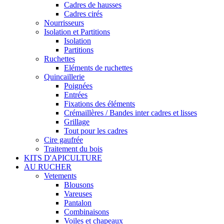
Cadres de hausses
Cadres cirés
Nourrisseurs
Isolation et Partitions
Isolation
Partitions
Ruchettes
Eléments de ruchettes
Quincaillerie
Poignées
Entrées
Fixations des éléments
Crémaillères / Bandes inter cadres et lisses
Grillage
Tout pour les cadres
Cire gaufrée
Traitement du bois
KITS D'APICULTURE
AU RUCHER
Vetements
Blousons
Vareuses
Pantalon
Combinaisons
Voiles et chapeaux