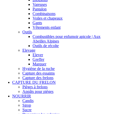
Vareuses
Pantalon
Combinaisons
Voiles et chapeaux
Gants
Vêtements enfant
Outils
Combustibles pour enfumoir apicole | Aux
Abeilles Alpines
Outils de récolte
Elevage
Elever
Greffer
Marquer
Hygiène de la ruche
Capture des essaims
Capture des frelons
CAPTURE DU FRELON
Pièges à frelons
Appâts pour pièges
NOURRIR
Candis
Sirop
Sucre