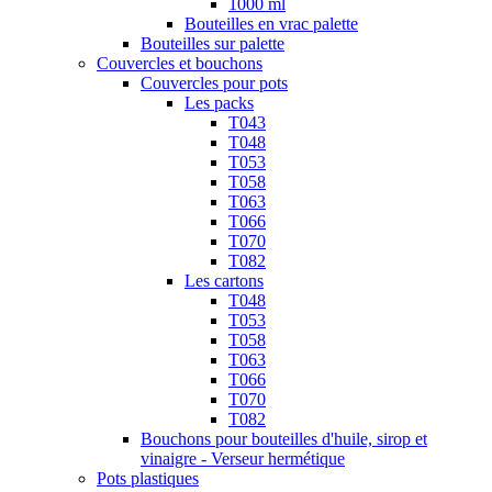
1000 ml
Bouteilles en vrac palette
Bouteilles sur palette
Couvercles et bouchons
Couvercles pour pots
Les packs
T043
T048
T053
T058
T063
T066
T070
T082
Les cartons
T048
T053
T058
T063
T066
T070
T082
Bouchons pour bouteilles d'huile, sirop et
vinaigre - Verseur hermétique
Pots plastiques