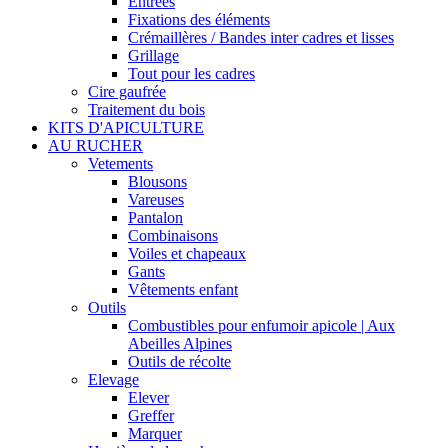
Entrées
Fixations des éléments
Crémaillères / Bandes inter cadres et lisses
Grillage
Tout pour les cadres
Cire gaufrée
Traitement du bois
KITS D'APICULTURE
AU RUCHER
Vetements
Blousons
Vareuses
Pantalon
Combinaisons
Voiles et chapeaux
Gants
Vêtements enfant
Outils
Combustibles pour enfumoir apicole | Aux
Abeilles Alpines
Outils de récolte
Elevage
Elever
Greffer
Marquer