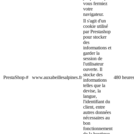
vous fermiez
votre
navigateur.
Il s'agit d'un
cookie utilisé
par Prestashop
pour stocker
des
informations et
garder la
session de
l'utilisateur
ouverte. Il
stocke des
PrestaShop-#
www.auxabeillesalpines.fr
480 heure
informations
telles que la
devise, la
langue,
l'identifiant du
client, entre
autres données
nécessaires au
bon
fonctionnement
de la boutique.