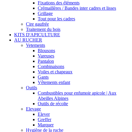
Fixations des éléments
Crémaillères / Bandes inter cadres et lisses
Grillage
Tout pour les cadres
Cire gaufrée
Traitement du bois
KITS D'APICULTURE
AU RUCHER
Vetements
Blousons
Vareuses
Pantalon
Combinaisons
Voiles et chapeaux
Gants
Vêtements enfant
Outils
Combustibles pour enfumoir apicole | Aux
Abeilles Alpines
Outils de récolte
Elevage
Elever
Greffer
Marquer
Hygiène de la ruche