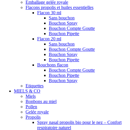
Emballage gelée royale
Flacons propolis et huiles essentielles
Flacon 30 ml
Sans bouchon
Bouchon Spray
Bouchon Compte Goutte
Bouchon Pipette
Flacon 20 ml
Sans bouchon
Bouchon Compte Goutte
Bouchon Spray
Bouchon Pipette
Bouchons flacon
Bouchon Compte Goutte
Bouchon Pipette
Bouchon Spray
Etiquettes
MIELS & CO
Miels
Bonbons au miel
Pollen
Gelée royale
Propolis
Spray nasal propolis bio pour le nez – Confort
respiratoire naturel