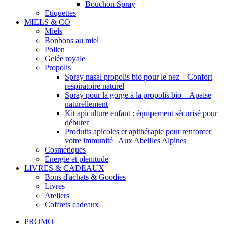
Bouchon Spray
Etiquettes
MIELS & CO
Miels
Bonbons au miel
Pollen
Gelée royale
Propolis
Spray nasal propolis bio pour le nez – Confort
respiratoire naturel
Spray pour la gorge à la propolis bio – Apaise
naturellement
Kit apiculture enfant : équipement sécurisé pour
débuter
Produits apicoles et apithérapie pour renforcer
votre immunité | Aux Abeilles Alpines
Cosmétiques
Energie et plenitude
LIVRES & CADEAUX
Bons d'achats & Goodies
Livres
Ateliers
Coffrets cadeaux
PROMO