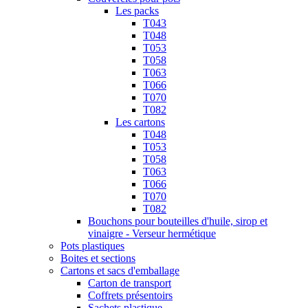
Les packs
T043
T048
T053
T058
T063
T066
T070
T082
Les cartons
T048
T053
T058
T063
T066
T070
T082
Bouchons pour bouteilles d'huile, sirop et
vinaigre - Verseur hermétique
Pots plastiques
Boites et sections
Cartons et sacs d'emballage
Carton de transport
Coffrets présentoirs
Sachets plastique