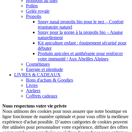
Bonbons au miel
Pollen
Gelée royale
Propolis
Spray nasal propolis bio pour le nez – Confort
respiratoire naturel
Spray pour la gorge à la propolis bio – Apaise
naturellement
Kit apiculture enfant : équipement sécurisé pour
débuter
Produits apicoles et apithérapie pour renforcer
votre immunité | Aux Abeilles Alpines
Cosmétiques
Energie et plenitude
LIVRES & CADEAUX
Bons d'achats & Goodies
Livres
Ateliers
Coffrets cadeaux
Nous respectons votre vie privée
Nous utilisons des cookies pour nous assurer que notre boutique en
ligne fonctionne de manière optimale et pour vous offrir la meilleure
expérience d'achat possible.
D’autres catégories de cookies peuvent
être utilisées pour personnaliser votre expérience, diffuser des offres