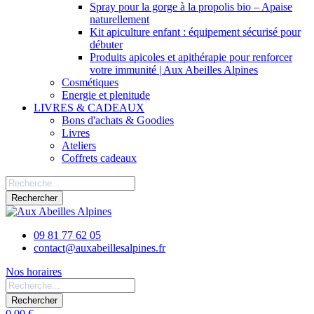
Spray pour la gorge à la propolis bio – Apaise
naturellement
Kit apiculture enfant : équipement sécurisé pour
débuter
Produits apicoles et apithérapie pour renforcer
votre immunité | Aux Abeilles Alpines
Cosmétiques
Energie et plenitude
LIVRES & CADEAUX
Bons d'achats & Goodies
Livres
Ateliers
Coffrets cadeaux
Rechercher
09 81 77 62 05
contact@auxabeillesalpines.fr
Nos horaires
Rechercher
0,00 €