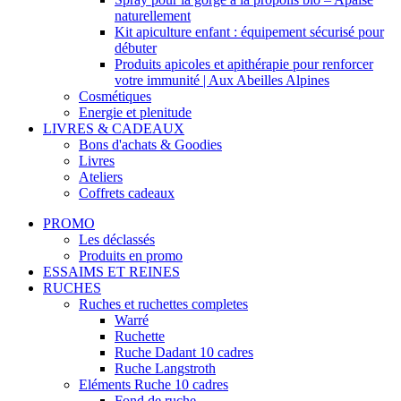
naturellement
Kit apiculture enfant : équipement sécurisé pour
débuter
Produits apicoles et apithérapie pour renforcer
votre immunité | Aux Abeilles Alpines
Cosmétiques
Energie et plenitude
LIVRES & CADEAUX
Bons d'achats & Goodies
Livres
Ateliers
Coffrets cadeaux
PROMO
Les déclassés
Produits en promo
ESSAIMS ET REINES
RUCHES
Ruches et ruchettes completes
Warré
Ruchette
Ruche Dadant 10 cadres
Ruche Langstroth
Eléments Ruche 10 cadres
Fond de ruche