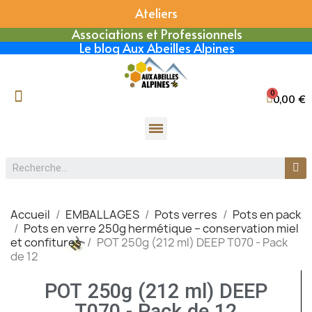
Ateliers
Associations et Professionnels
Le blog Aux Abeilles Alpines
0,00 €
Accueil
EMBALLAGES
Pots verres
Pots en pack
Pots en verre 250g hermétique – conservation miel
et confitures
POT 250g (212 ml) DEEP T070 - Pack
de 12
POT 250g (212 ml) DEEP
T070 - Pack de 12