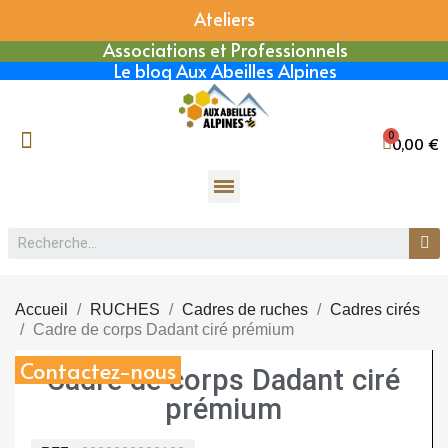
Ateliers
Associations et Professionnels
Le blog Aux Abeilles Alpines
0,00 €
Accueil
RUCHES
Cadres de ruches
Cadres cirés
Cadre de corps Dadant ciré prémium
Contactez-nous
Cadre de corps Dadant ciré
prémium