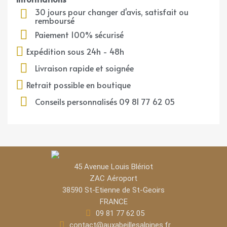
30 jours pour changer d'avis, satisfait ou
remboursé
Paiement 100% sécurisé
Expédition sous 24h - 48h
Livraison rapide et soignée
Retrait possible en boutique
Conseils personnalisés 09 81 77 62 05
45 Avenue Louis Blériot
ZAC Aéroport​
38590 St-Etienne de St-Geoirs
FRANCE
09 81 77 62 05
contact@auxabeillesalpines.fr