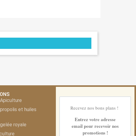
IONS
Apiculture
Recevez nos bons plans !
propolis et huiles
s
Entrez votre adresse
gelée royale
email pour recevoir nos
promotions !
culture