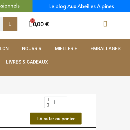
ssionnels
Le blog Aux Abeilles Alpines
0,00 €
ELON
NOURRIR
MIELLERIE
EMBALLAGES
LIVRES & CADEAUX
Ajouter au panier