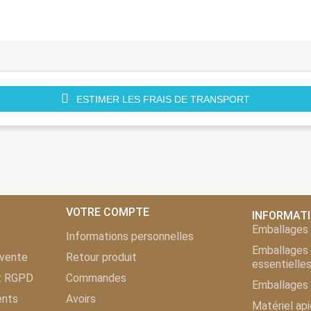
ESTIMER LES FRAIS DE TRANSPORT
VOTRE COMPTE
INFORMAT
Emballages 
Informations personnelles
Emballages 
 vente
Retour produit
essentielle
et RGPD
Commandes
Emballages 
ents
Avoirs
Matériel api