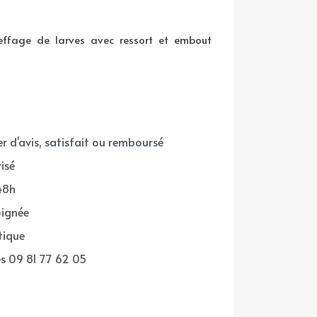
effage de larves avec ressort et embout
r d'avis, satisfait ou remboursé
isé
48h
oignée
tique
és 09 81 77 62 05