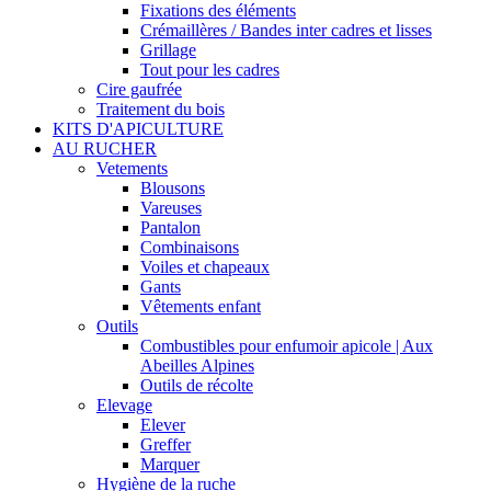
Fixations des éléments
Crémaillères / Bandes inter cadres et lisses
Grillage
Tout pour les cadres
Cire gaufrée
Traitement du bois
KITS D'APICULTURE
AU RUCHER
Vetements
Blousons
Vareuses
Pantalon
Combinaisons
Voiles et chapeaux
Gants
Vêtements enfant
Outils
Combustibles pour enfumoir apicole | Aux
Abeilles Alpines
Outils de récolte
Elevage
Elever
Greffer
Marquer
Hygiène de la ruche