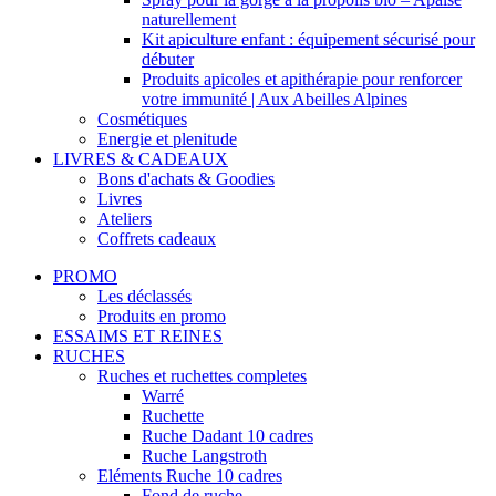
naturellement
Kit apiculture enfant : équipement sécurisé pour
débuter
Produits apicoles et apithérapie pour renforcer
votre immunité | Aux Abeilles Alpines
Cosmétiques
Energie et plenitude
LIVRES & CADEAUX
Bons d'achats & Goodies
Livres
Ateliers
Coffrets cadeaux
PROMO
Les déclassés
Produits en promo
ESSAIMS ET REINES
RUCHES
Ruches et ruchettes completes
Warré
Ruchette
Ruche Dadant 10 cadres
Ruche Langstroth
Eléments Ruche 10 cadres
Fond de ruche