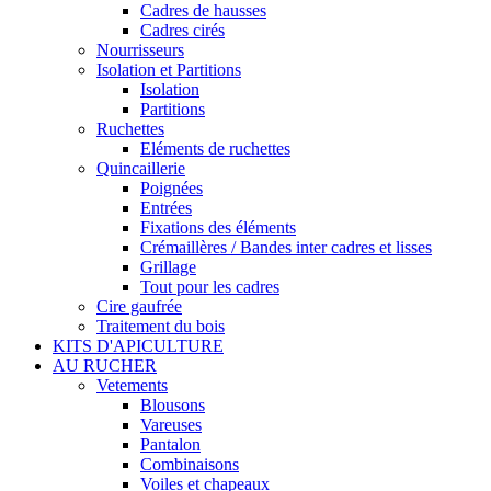
Cadres de hausses
Cadres cirés
Nourrisseurs
Isolation et Partitions
Isolation
Partitions
Ruchettes
Eléments de ruchettes
Quincaillerie
Poignées
Entrées
Fixations des éléments
Crémaillères / Bandes inter cadres et lisses
Grillage
Tout pour les cadres
Cire gaufrée
Traitement du bois
KITS D'APICULTURE
AU RUCHER
Vetements
Blousons
Vareuses
Pantalon
Combinaisons
Voiles et chapeaux