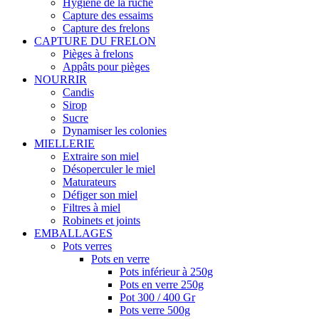
Hygiène de la ruche
Capture des essaims
Capture des frelons
CAPTURE DU FRELON
Pièges à frelons
Appâts pour pièges
NOURRIR
Candis
Sirop
Sucre
Dynamiser les colonies
MIELLERIE
Extraire son miel
Désoperculer le miel
Maturateurs
Défiger son miel
Filtres à miel
Robinets et joints
EMBALLAGES
Pots verres
Pots en verre
Pots inférieur à 250g
Pots en verre 250g
Pot 300 / 400 Gr
Pots verre 500g