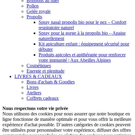
Bonbons au miel
Pollen
Gelée royale
Propolis
Spray nasal propolis bio pour le nez – Confort
respiratoire naturel
Spray pour la gorge à la propolis bio – Apaise
naturellement
Kit apiculture enfant : équipement sécurisé pour
débuter
Produits apicoles et apithérapie pour renforcer
votre immunité | Aux Abeilles Alpines
Cosmétiques
Energie et plenitude
LIVRES & CADEAUX
Bons d'achats & Goodies
Livres
Ateliers
Coffrets cadeaux
Nous respectons votre vie privée
Nous utilisons des cookies pour nous assurer que notre boutique en
ligne fonctionne de manière optimale et pour vous offrir la meilleure
expérience d'achat possible.
D’autres catégories de cookies peuvent
être utilisées pour personnaliser votre expérience, diffuser des offres