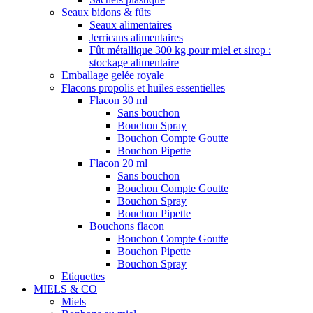
Seaux bidons & fûts
Seaux alimentaires
Jerricans alimentaires
Fût métallique 300 kg pour miel et sirop :
stockage alimentaire
Emballage gelée royale
Flacons propolis et huiles essentielles
Flacon 30 ml
Sans bouchon
Bouchon Spray
Bouchon Compte Goutte
Bouchon Pipette
Flacon 20 ml
Sans bouchon
Bouchon Compte Goutte
Bouchon Spray
Bouchon Pipette
Bouchons flacon
Bouchon Compte Goutte
Bouchon Pipette
Bouchon Spray
Etiquettes
MIELS & CO
Miels