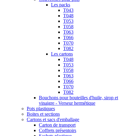
Les packs
T043
T048
T053
T058
T063
T066
T070
T082
Les cartons
T048
T053
T058
T063
T066
T070
T082
Bouchons pour bouteilles d'huile, sirop et
vinaigre - Verseur hermétique
Pots plastiques
Boites et sections
Cartons et sacs d'emballage
Carton de transport
Coffrets présentoirs
Sachets plastique