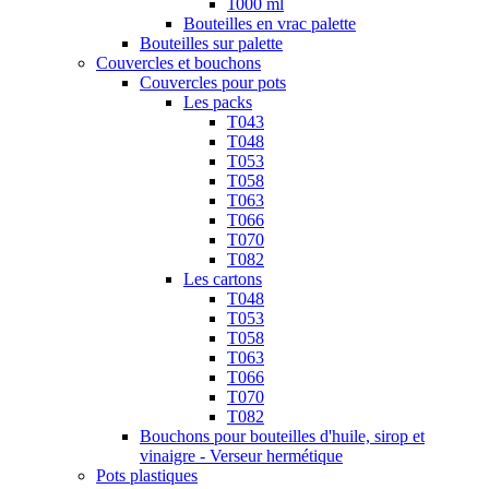
1000 ml
Bouteilles en vrac palette
Bouteilles sur palette
Couvercles et bouchons
Couvercles pour pots
Les packs
T043
T048
T053
T058
T063
T066
T070
T082
Les cartons
T048
T053
T058
T063
T066
T070
T082
Bouchons pour bouteilles d'huile, sirop et
vinaigre - Verseur hermétique
Pots plastiques