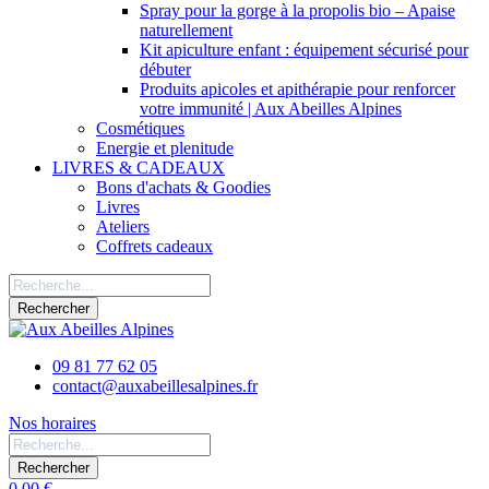
Spray pour la gorge à la propolis bio – Apaise
naturellement
Kit apiculture enfant : équipement sécurisé pour
débuter
Produits apicoles et apithérapie pour renforcer
votre immunité | Aux Abeilles Alpines
Cosmétiques
Energie et plenitude
LIVRES & CADEAUX
Bons d'achats & Goodies
Livres
Ateliers
Coffrets cadeaux
Rechercher
09 81 77 62 05
contact@auxabeillesalpines.fr
Nos horaires
Rechercher
0,00 €