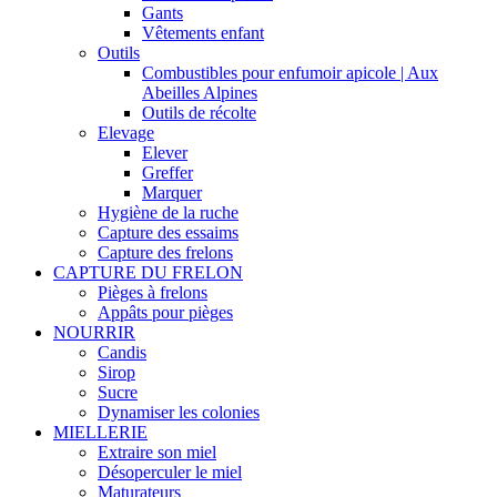
Gants
Vêtements enfant
Outils
Combustibles pour enfumoir apicole | Aux
Abeilles Alpines
Outils de récolte
Elevage
Elever
Greffer
Marquer
Hygiène de la ruche
Capture des essaims
Capture des frelons
CAPTURE DU FRELON
Pièges à frelons
Appâts pour pièges
NOURRIR
Candis
Sirop
Sucre
Dynamiser les colonies
MIELLERIE
Extraire son miel
Désoperculer le miel
Maturateurs