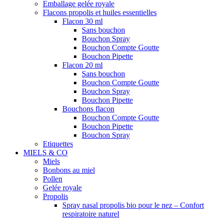
Emballage gelée royale
Flacons propolis et huiles essentielles
Flacon 30 ml
Sans bouchon
Bouchon Spray
Bouchon Compte Goutte
Bouchon Pipette
Flacon 20 ml
Sans bouchon
Bouchon Compte Goutte
Bouchon Spray
Bouchon Pipette
Bouchons flacon
Bouchon Compte Goutte
Bouchon Pipette
Bouchon Spray
Etiquettes
MIELS & CO
Miels
Bonbons au miel
Pollen
Gelée royale
Propolis
Spray nasal propolis bio pour le nez – Confort
respiratoire naturel