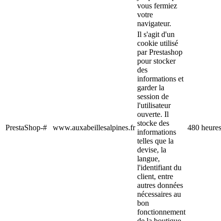
vous fermiez
votre
navigateur.
Il s'agit d'un
cookie utilisé
par Prestashop
pour stocker
des
informations et
garder la
session de
l'utilisateur
ouverte. Il
stocke des
PrestaShop-#
www.auxabeillesalpines.fr
480 heure
informations
telles que la
devise, la
langue,
l'identifiant du
client, entre
autres données
nécessaires au
bon
fonctionnement
de la boutique.