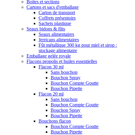
Boites et sections
Cartons et sacs d'emballage
Carton de transport
Coffrets présentoirs
Sachets plastique
Seaux bidons & fûts
Seaux alimentaires
Jerricans alimentaires
Fût métallique 300 kg pour miel et sirop :
stockage alimentaire
Emballage gelée royale
Flacons propolis et huiles essentielles
Flacon 30 ml
Sans bouchon
Bouchon Spray
Bouchon Compte Goutte
Bouchon Pipette
Flacon 20 ml
Sans bouchon
Bouchon Compte Goutte
Bouchon Spray
Bouchon Pipette
Bouchons flacon
Bouchon Compte Goutte
Bouchon Pipette