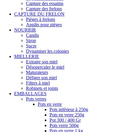
Capture des essaims
Capture des frelons
CAPTURE DU FRELON
Pièges à frelons
Appâts pour pièges
NOURRIR
Candis
Sirop
Sucre
Dynamiser les colonies
MIELLERIE
Extraire son miel
Désoperculer le miel
Maturateurs
Défiger son miel
Filtres à miel
Robinets et joints
EMBALLAGES
Pots verres
Pots en verre
Pots inférieur à 250g
Pots en verre 250g
Pot 300 / 400 Gr
Pots verre 500g
Pots en verre 1 kg