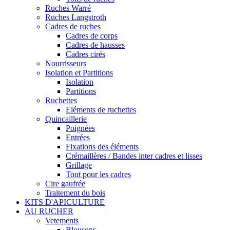
Ruches Warré
Ruches Langstroth
Cadres de ruches
Cadres de corps
Cadres de hausses
Cadres cirés
Nourrisseurs
Isolation et Partitions
Isolation
Partitions
Ruchettes
Eléments de ruchettes
Quincaillerie
Poignées
Entrées
Fixations des éléments
Crémaillères / Bandes inter cadres et lisses
Grillage
Tout pour les cadres
Cire gaufrée
Traitement du bois
KITS D'APICULTURE
AU RUCHER
Vetements
Blousons