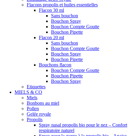
Flacons propolis et huiles essentielles
Flacon 30 ml
Sans bouchon
Bouchon Spray
Bouchon Compte Goutte
Bouchon Pipette
Flacon 20 ml
Sans bouchon
Bouchon Compte Goutte
Bouchon Spray
Bouchon Pipette
Bouchons flacon
Bouchon Compte Goutte
Bouchon Pipette
Bouchon Spray
Etiquettes
MIELS & CO
Miels
Bonbons au miel
Pollen
Gelée royale
Propolis
Spray nasal propolis bio pour le nez – Confort
respiratoire naturel
Spray pour la gorge à la propolis bio – Apaise