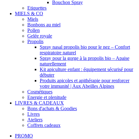
Bouchon Spray
Etiquettes
MIELS & CO
Miels
Bonbons au miel
Pollen
Gelée royale
Propolis
Spray nasal propolis bio pour le nez – Confort
respiratoire naturel
Spray pour la gorge à la propolis bio – Apaise
naturellement
Kit apiculture enfant : équipement sécurisé pour
débuter
Produits apicoles et apithérapie pour renforcer
votre immunité | Aux Abeilles Alpines
Cosmétiques
Energie et plenitude
LIVRES & CADEAUX
Bons d'achats & Goodies
Livres
Ateliers
Coffrets cadeaux
PROMO