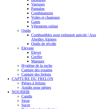
Vareuses
Pantalon
Combinaisons
Voiles et chapeaux
Gants
Vêtements enfant
Outils
Combustibles pour enfumoir apicole | Aux
Abeilles Alpines
Outils de récolte
Elevage
Elever
Greffer
Marquer
Hygiène de la ruche
Capture des essaims
Capture des frelons
CAPTURE DU FRELON
Pièges à frelons
Appâts pour pièges
NOURRIR
Candis
Sirop
Sucre