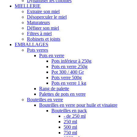
Dynamiser les colonies
MIELLERIE
Extraire son miel
Désoperculer le miel
Maturateurs
Défiger son miel
Filtres à miel
Robinets et joints
EMBALLAGES
Pots verres
Pots en verre
Pots inférieur à 250g
Pots en verre 250g
Pot 300 / 400 Gr
Pots verre 500g
Pots en verre 1 kg
Rang de palette
Palettes de pots en verre
Bouteilles en verre
Bouteilles en verre pour huile et vinaigre
Bouteilles en pack
- de 250 ml
250 ml
500 ml
750 ml